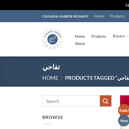
Skip
Home
Products
CANADA AMBER ROSARY
to
content
Rosary
Home
Products
About
تفاحي
HOME
/
Search
for:
Sale
BROWSE
New