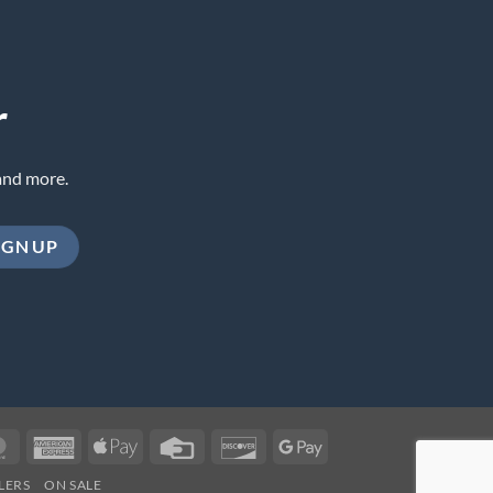
r
and more.
MasterCard
American
Apple
Credit
Discover
Google
Express
Pay
Card
Pay
LERS
ON SALE