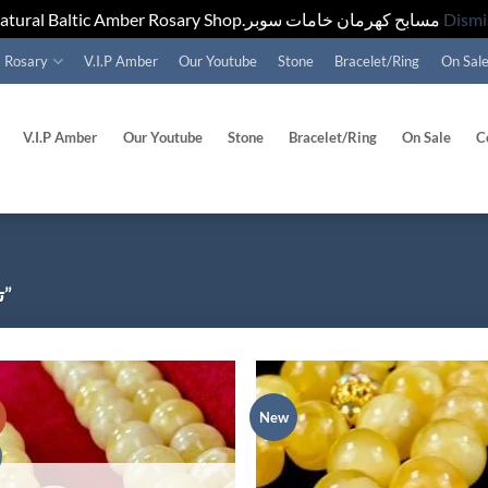
Natural Baltic Amber Rosary Shop.مسابح كهرمان خامات سوبر
Dismi
Rosary
V.I.P Amber
Our Youtube
Stone
Bracelet/Ring
On Sal
V.I.P Amber
Our Youtube
Stone
Bracelet/Ring
On Sale
C
PRODUCTS TAGGED “تفاحي”
!
New
Add to
Ad
wishlist
wis