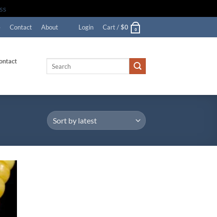
ss
e
Contact
About
Login
Cart /
$
0
0
ontact
Search
for:
d to
hlist