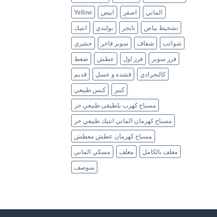
Yellow
ابيض
اصفر
الماني
تشخيط بياض
تايجر
بولندي
انتيك
شوائب
شفاف
سوبر فاخر
حشري
فرز سوبر
فرز اول
عطش
ضغط
كالنجرادي
قشده و عسل
قديم
كبير
كبس طبيعي
مسباح كهرب بلطيقى طبيعي حر
مسباح كهرمان الماني انتيك طبيعي حر
مسباح كهرمان عطش معطش
مغلف بالكامل
مغلف
مسكي الماني
منوصف