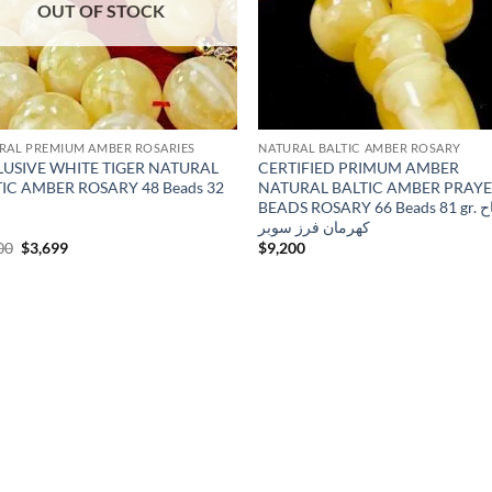
OUT OF STOCK
RAL PREMIUM AMBER ROSARIES
NATURAL BALTIC AMBER ROSARY
LUSIVE WHITE TIGER NATURAL
CERTIFIED PRIMUM AMBER
IC AMBER ROSARY 48 Beads 32
NATURAL BALTIC AMBER PRAY
BEADS ROSARY 66 Beads 81 gr. مسباح
كهرمان فرز سوبر
Original
Current
00
$
3,699
$
9,200
price
price
was:
is:
$4,100.
$3,699.