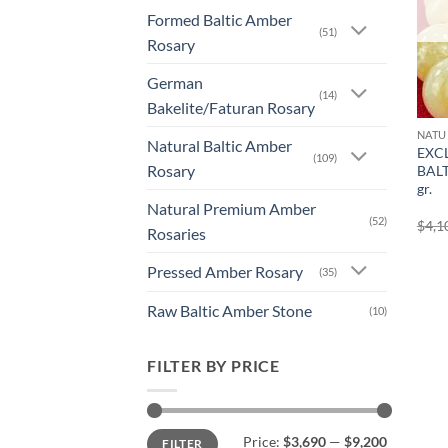
Formed Baltic Amber
(51)
Rosary
German
(14)
Bakelite/Faturan Rosary
NATU
Natural Baltic Amber
EXC
(109)
Rosary
BALT
gr.
Natural Premium Amber
(52)
$
4,1
Rosaries
Pressed Amber Rosary
(35)
Raw Baltic Amber Stone
(10)
FILTER BY PRICE
Min
Max
Price:
$3,690
—
$9,200
FILTER
price
price