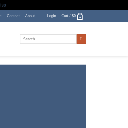
iss
e
Contact
About
Login
Cart /
$
0
0
Search
for: