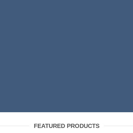
INTRODUCING THI
RING FASHION N
SHOP MEN
SHOP WOMEN
FEATURED PRODUCTS