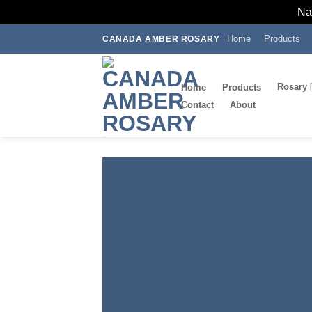
Skip
Home
Products
CANADA AMBER ROSARY
to
content
Rosary
Home
Products
Contact
About