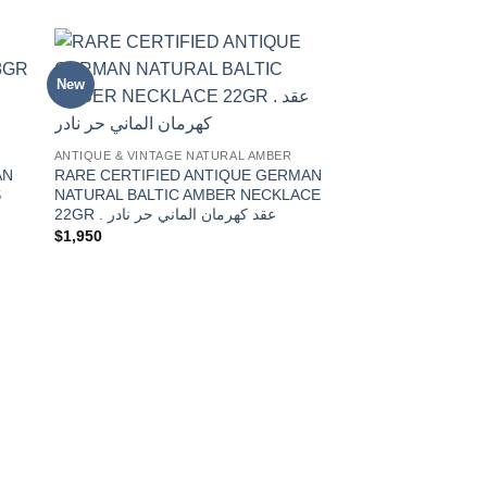
Sale!
New
 to
Add to
ist
wishlist
New
ANTIQUE & VINTAGE NATURAL AMBER
AN
RARE CERTIFIED ANTIQUE GERMAN
S
NATURAL BALTIC AMBER NECKLACE
22GR . عقد كهرمان الماني حر نادر
$
1,950
ANTIQUE & VINTAGE 
RARE CERTIFIED 
NATURAL BALTIC 
31GR 70 Beads . مسباح كهرمان الماني
حر نادر
Original
Curre
$
9,500
$
6,950
price
price