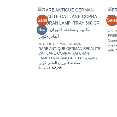
Sale!
Sale!
Add to
wishlist
New
GERM
FREE 
Quantity 
ANTIQUE GERMAN FATURAN
-دوده
RARE ANTIQUE GERMAN BEKALITE-
$
76
CATILANE-COPRA- FATURAN
LAMP+TRAY 660 GR 1937. مكتبيه و
مطفئه فاتوران الماني-كوبرا
Original
Current
$
2,750
$
2,250
price
price
was:
is:
$2,750.
$2,250.