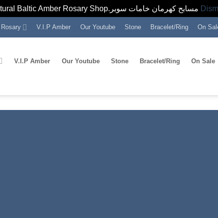
Natural Baltic Amber Rosary Shop.مسابح كهرمان خامات سوبر
Dism
Rosary
V.I.P Amber
Our Youtube
Stone
Bracelet/Ring
On Sal
V.I.P Amber
Our Youtube
Stone
Bracelet/Ring
On Sale