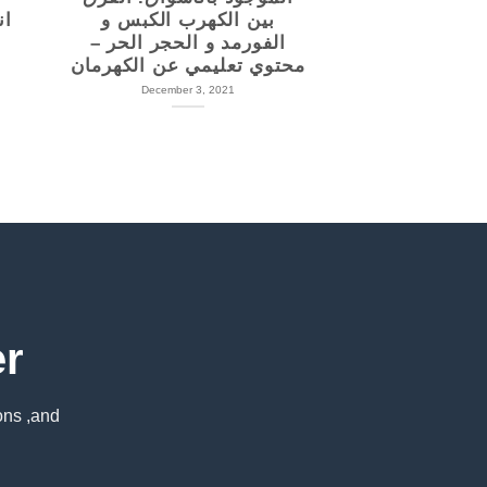
مه قويه جدا
بين الكهرب الكبس و
ان
الفورمد و الحجر الحر –
December 
محتوي تعليمي عن الكهرمان
December 3, 2021
er
ons ,and