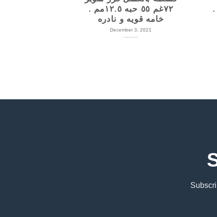
ه
٧٢غم ٥٥ حبه ١٢.٥مم .
خامه قويه و نادره
December 3, 2021
S
Subscri