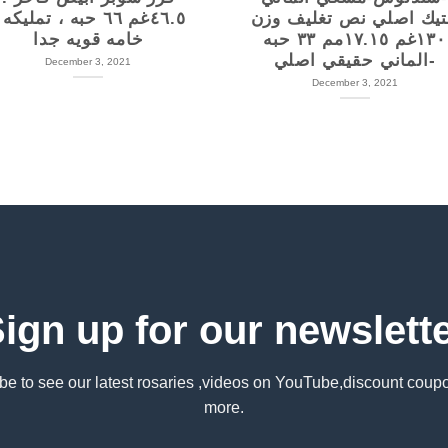
تيك اصلي نص تغليف وزن
٤٦.٥غم ٦٦ حبه ، تمليك .
١٣٠غم ١٧.١٥مم ٣٣ حبه
خامه قويه جدا
-الماني حقيقي اصلي
December 3, 2021
December 3, 2021
ign up for our newslett
be to see our latest rosaries ,videos on YouTube,discount coup
more.