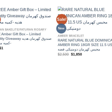
Sale!
Add to
Add
wishlist
wishl
New
AN BAKELITE/FATURAN ROSARY
Amber Gift Box – Limited
AMBER BRACELET
Giveaway صندوق كهرمان هديه
RARE NATURAL BLUE DOMINIC
كميه مح
AMBER RING 18GR SIZE 11.5 U
Original
Current
$
1
محبس كهرمان دومنيكى فضه
price
price
Original
Current
$
2,500
$
1,850
was:
is:
price
price
$76.
$1.
was:
is:
$2,500.
$1,850.